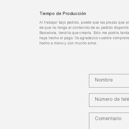
Tiempo de Producción
Al trabajar bajo pedido, puede que las piezas que p
de que no tenga el contenido de su pedido disponibl
Barcelona, tendría que crearla. Esto me podría tard
haya hecho el pago. Os agradezco vuestra comprens
hecho a mano y con mucho amor.
F
Nombre
o
r
m
Número de tel
u
l
Comentario
a