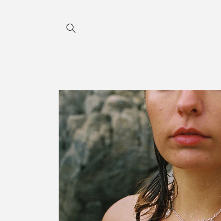
Ir
directamente
al contenido
Ir
directamente
a la
información
del producto