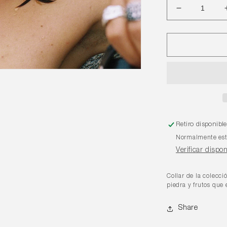
Reducir
cantidad
para
Collar
Tres
Semillas
Retiro disponibl
Normalmente está
Verificar dispo
Collar de la colecci
piedra y frutos que
Share