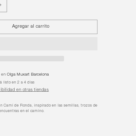
Aumentar
cantidad
para
Collar
Agregar al carrito
Tres
Semillas
e en
Olga Muxart Barcelona
 listo en 2 a 4 días
nibilidad en otras tiendas
ón Camí de Ronda, inspirado en las semillas, trozos de
 encuentras en el camino.