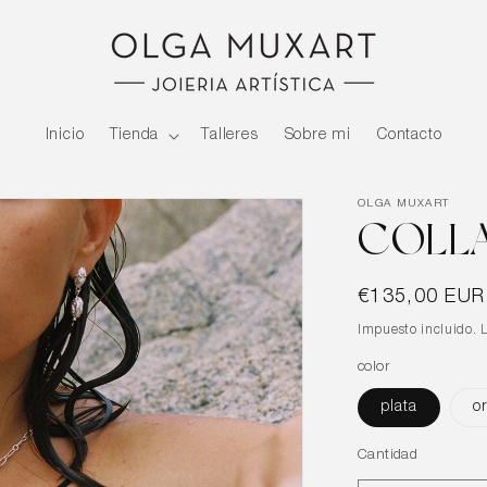
Inicio
Tienda
Talleres
Sobre mi
Contacto
OLGA MUXART
COLLA
Precio
€135,00 EUR
habitual
Impuesto incluido. 
color
plata
o
Cantidad