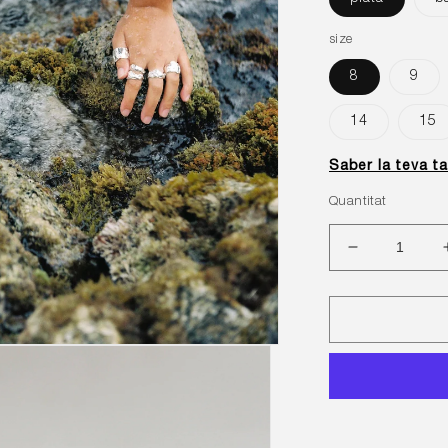
size
8
9
14
15
Saber la teva ta
Quantitat
Reduir
quantitat
per
Anell
Tramuntana
petit