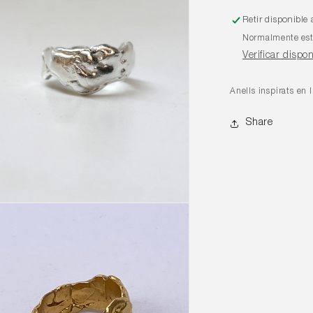
Retir disponible
Normalmente está
Verificar dispon
Anells inspirats en
Share
ent
imèdia
tra
l