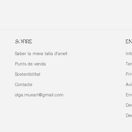
SOBRE
EN
Saber la meva talla d'anell
In
Punts de venda
Te
Sostenibilitat
Pri
Contacte
Av
olga.muxart@gmail.com
En
De
De