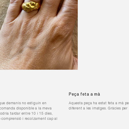
ent
imèdia
Peça feta a mà
tra
l
 que demanis no estiguin en
Aquesta peça ha estat feta a mà pe
va comanda disponible a la meva
diferent a les imatges. Gràcies per
odria tardar entre 10 i 15 dies,
re comprensió i recolzament cap al