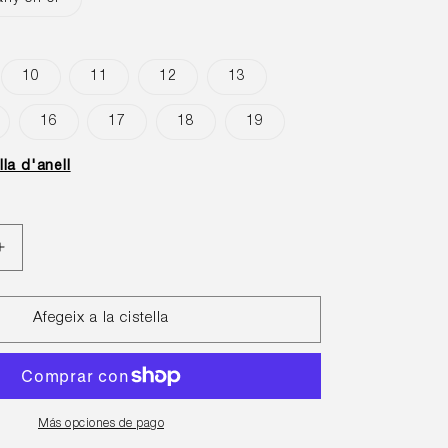
10
11
12
13
16
17
18
19
lla d'anell
Augmentar
quantitat
per
a
Afegeix a la cistella
Anell
Tramuntana
petit
Más opciones de pago