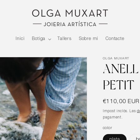
Inici
Botiga
Tallers
Sobre mi
Contacte
OLGA MUXART
ANEL
PETIT
Preu
€110,00 EUR
habitual
Impost inclòs. Les
d
pagament.
color
plata
b