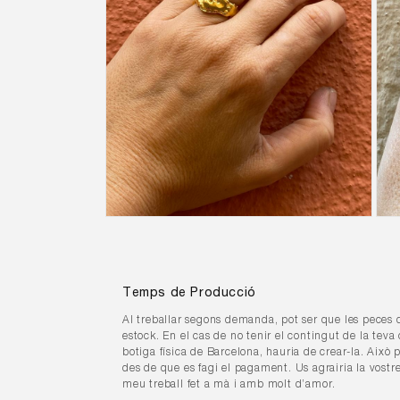
Obrir
Obrir
element
elem
multimèdia
mult
7
8
en
en
una
una
Temps de Producció
finestra
fines
modal
moda
Al treballar segons demanda, pot ser que les peces
estock. En el cas de no tenir el contingut de la te
botiga física de Barcelona, hauria de crear-la. Això p
des de que es fagi el pagament. Us agrairia la vost
meu treball fet a mà i amb molt d’amor.