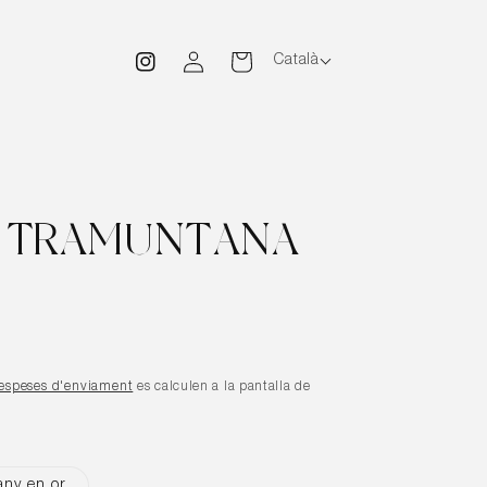
Inicia
Cistella
Català
Instagram
sessió
L TRAMUNTANA
espeses d'enviament
es calculen a la pantalla de
any en or