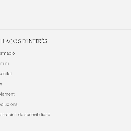
LLAÇOS D'INTERÈS
formació
rmini
vacitat
is
viament
volucions
claración de accesibilidad