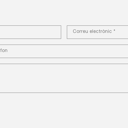
Correu electrònic
*
èfon