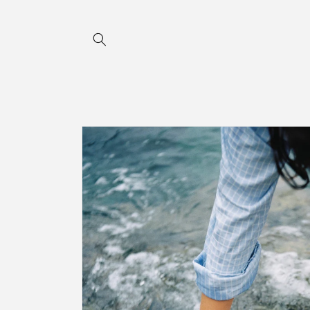
Anar
directament
al contingut
Anar
directament
a la
informació
del
producte