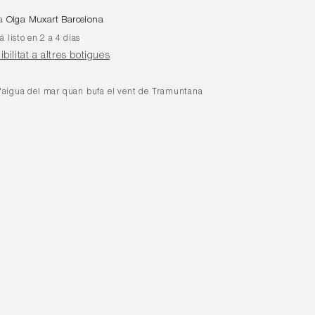
 a
Olga Muxart Barcelona
 listo en 2 a 4 días
ibilitat a altres botigues
 l'aigua del mar quan bufa el vent de Tramuntana